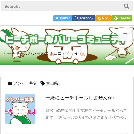

Twitter
Facebook
Feedly
RSS


ビーチボールバレーのコミュニティサイト
メニュ

サイド


メンバー募集

富山県
前へ

一緒にビーチボールしませんか♪
次へ

射水市の中太閤山小学校でビーチボールやって
検索
ます!! 10代から70代までさまざまな年代で楽 ...