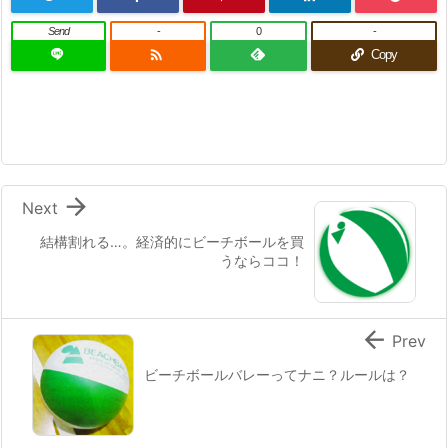
Send
-
0
-

Copy

Next
結構割れる…。経済的にビーチボールを買
うならココ！

Prev
ビーチボールバレーってナニ？ルールは？