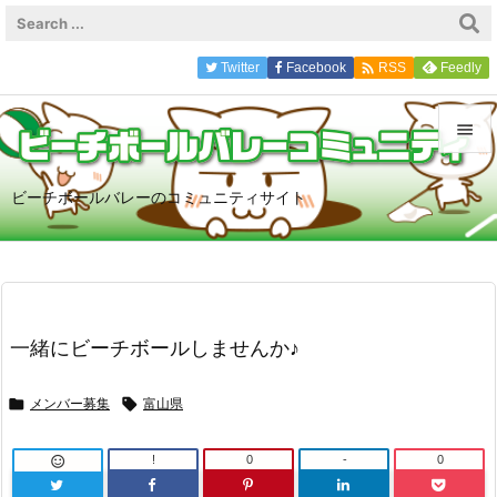

Twitter
Facebook
Feedly
RSS


ビーチボールバレーのコミュニティサイト
メニュ

サイド

前へ

一緒にビーチボールしませんか♪
次へ


メンバー募集

富山県
検索
!
0
-
0
