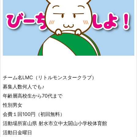
チーム名
LMC（リトルモンスタークラブ）
募集人数
何人でも♪
年齢層
高校生から70代まで
性別
男女
会費
１回100円（初回無料）
活動場所
富山県 射水市立中太閤山小学校体育館
活動日
金曜日